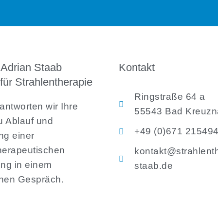
 Adrian Staab
Kontakt
für Strahlentherapie
Ringstraße 64 a
ntworten wir Ihre
55543 Bad Kreuzn
u Ablauf und
+49 (0)671 21549
ng einer
herapeutischen
kontakt@strahlent
ng in einem
staab.de
chen Gespräch.