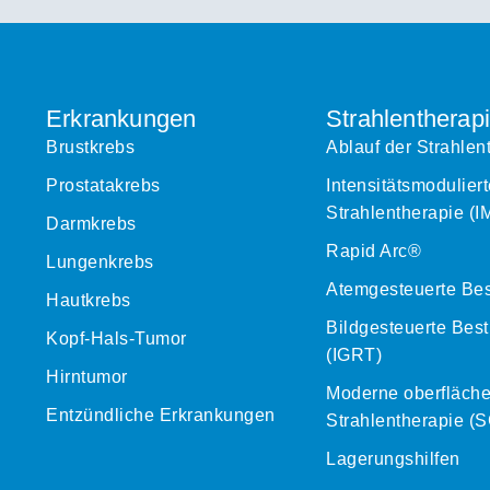
Erkrankungen
Strahlentherap
Brustkrebs
Ablauf der Strahlen
Prostatakrebs
Intensitätsmoduliert
Strahlentherapie (
Darmkrebs
Rapid Arc®
Lungenkrebs
Atemgesteuerte Bes
Hautkrebs
Bildgesteuerte Bes
Kopf-Hals-Tumor
(IGRT)
Hirntumor
Moderne oberfläche
Entzündliche Erkrankungen
Strahlentherapie (
Lagerungshilfen