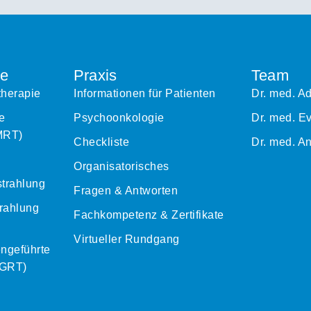
ie
Praxis
Team
therapie
Informationen für Patienten
Dr. med. A
e
Psychoonkologie
Dr. med. E
IMRT)
Checkliste
Dr. med. A
Organisatorisches
trahlung
Fragen & Antworten
trahlung
Fachkompetenz & Zertifikate
Virtueller Rundgang
ngeführte
SGRT)